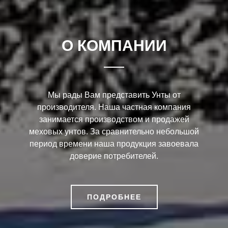
О КОМПАНИИ
Мы рады Вам представить Унты от
производителя. Наша частная компания
занимается производством и продажей
меховых унтов. За сравнительно небольшой
период времени наша продукция завоевала
доверие потребителей.
ПОДРОБНЕЕ